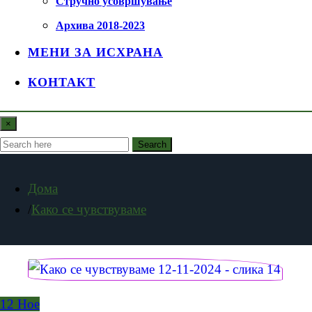
Стручно усовршување
Архива 2018-2023
МЕНИ ЗА ИСХРАНА
КОНТАКТ
×
Search
Дома
Како се чувствуваме
12
Ное