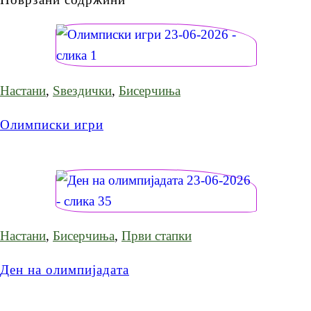
Настани
,
Ѕвездички
,
Бисерчиња
Олимписки игри
Настани
,
Бисерчиња
,
Први стапки
Ден на олимпијадата