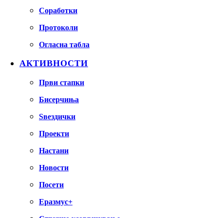
Соработки
Протоколи
Огласна табла
АКТИВНОСТИ
Први стапки
Бисерчиња
Ѕвездички
Проекти
Настани
Новости
Посети
Еразмус+