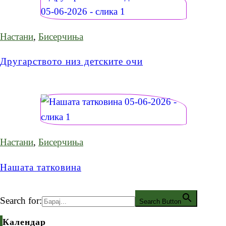
Настани
,
Бисерчиња
Другарството низ детските очи
Настани
,
Бисерчиња
Нашата татковина
Search for:
Search Button
Календар