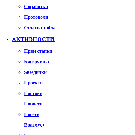
Соработки
Протоколи
Огласна табла
АКТИВНОСТИ
Први стапки
Бисерчиња
Ѕвездички
Проекти
Настани
Новости
Посети
Еразмус+