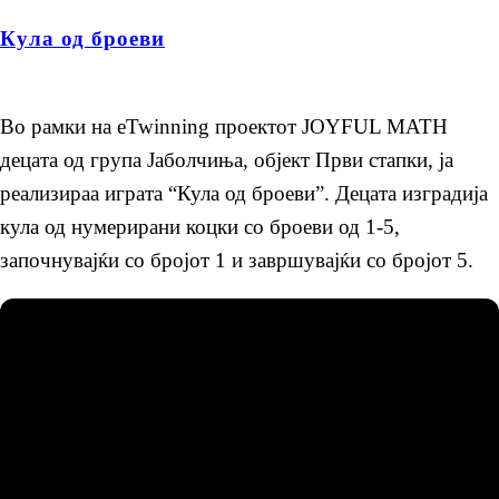
Кула од броеви
Во рамки на eTwinning проектот JOYFUL MATH
децата од група Јаболчиња, објект Први стапки, ја
реализираа играта “Кула од броеви”. Децата изградија
кула од нумерирани коцки со броеви од 1-5,
започнувајќи со бројот 1 и завршувајќи со бројот 5.