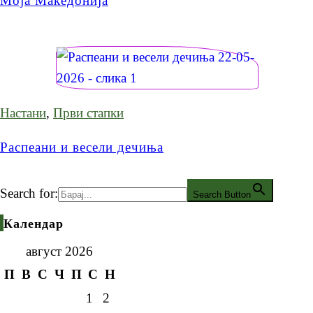
Моја Македонија
Настани
,
Први стапки
Распеани и весели дечиња
Search for:
Search Button
Календар
август 2026
П
В
С
Ч
П
С
Н
1
2