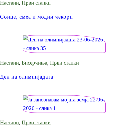
Настани
,
Први стапки
Сонце, смеа и модни чекори
Настани
,
Бисерчиња
,
Први стапки
Ден на олимпијадата
Настани
,
Први стапки