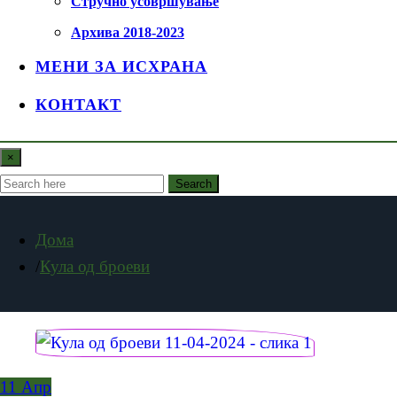
Стручно усовршување
Архива 2018-2023
МЕНИ ЗА ИСХРАНА
КОНТАКТ
×
Search
Дома
Кула од броеви
11
Апр