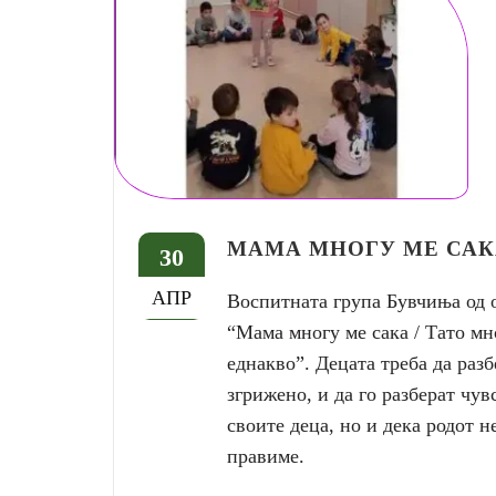
МАМА МНОГУ МЕ САК
30
АПР
Воспитната група Бувчиња од о
“Mама многу ме сака / Тато мн
еднакво”. Децата треба да разб
згрижено, и да го разберат чув
своите деца, но и дека родот н
правиме.