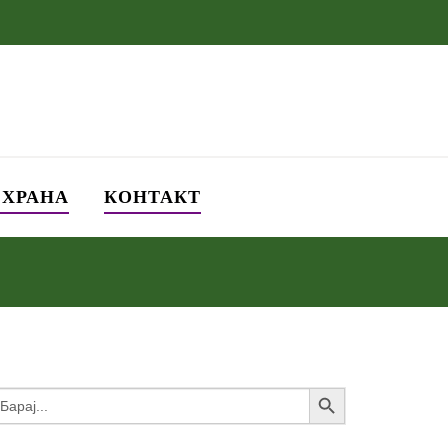
СХРАНА
КОНТАКТ
Search Button
earch
or: