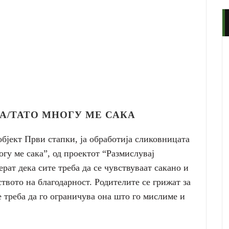
А/ТАТО МНОГУ МЕ САКА
бјект Први стапки, ја обработија сликовницата
огу ме сака”, од проектот “Размислувај
ерат дека сите треба да се чувствуваат сакано и
ството на благодарност. Родителите се грижат за
е треба да го ограничува она што го мислиме и