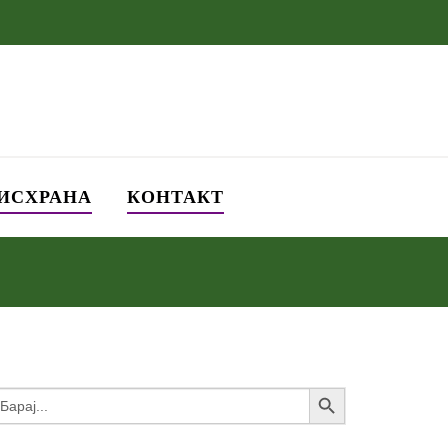
 ИСХРАНА
КОНТАКТ
Search Button
earch
or: