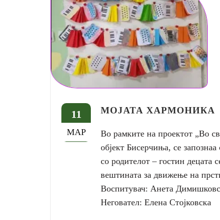
МОЈАТА ХАРМОНИКА
11
МАР
Во рамките на проектот „Во св
објект Бисерчиња, се запознаа
со родителот – гостин децата с
вештината за движење на прст
Воспитувач: Анета Димишковс
Неговател: Елена Стојковска