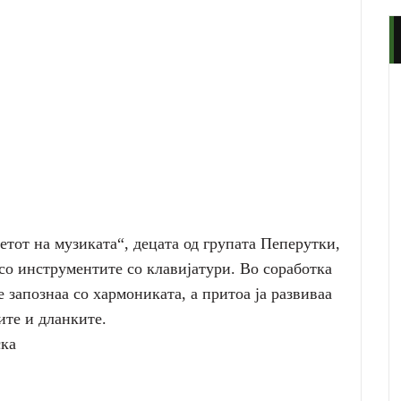
етот на музиката“, децата од групата Пеперутки,
 со инструментите со клавијатури. Во соработка
е запознаа со хармониката, а притоа ја развиваа
ите и дланките.
ка