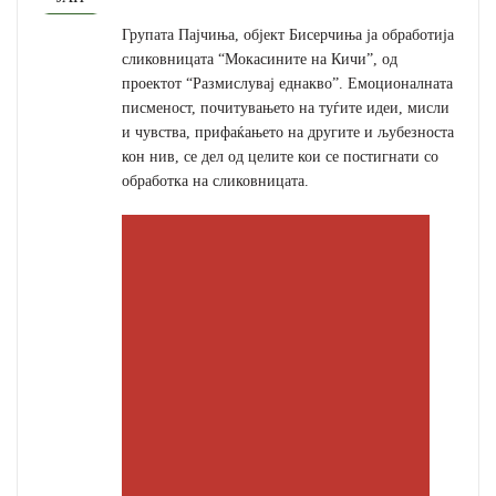
Групата Пајчиња, објект Бисерчиња ја обработија
сликовницата “Мокасините на Кичи”, од
проектот “Размислувај еднакво”. Емоционалната
писменост, почитувањето на туѓите идеи, мисли
и чувства, прифаќањето на другите и љубезноста
кон нив, се дел од целите кои се постигнати со
обработка на сликовницата.