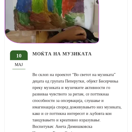
МОЌТА НА МУЗИКАТА
10
МАЈ
Во склоп на проектот “Во светот на музиката”
децата од групата Пеперутки, објект Бисерчиња
преку музиката и музичките активности го
развиваа чувството за ритам, се поттикнаа
способности за опсервација, слушање и
имагинација според доживувањето низ музиката,
како и се поттикна интересот и љубовта кон
танцувањето и креативно изразување.
Воспитувач: Анета Димишковска