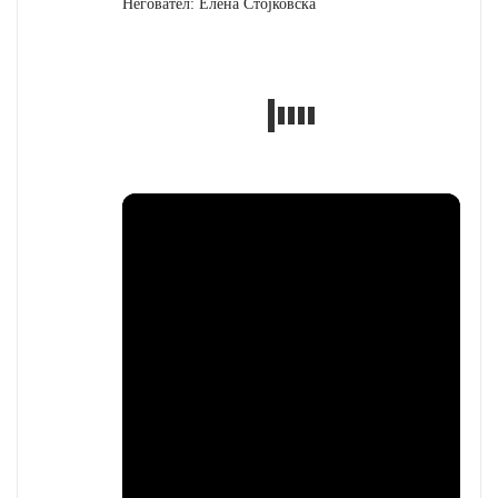
Неговател: Елена Стојковска