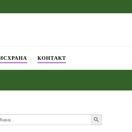
 ИСХРАНА
КОНТАКТ
Search Button
earch
or: