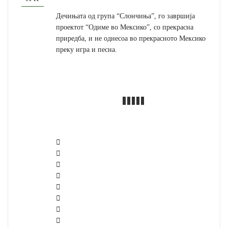
Дечињата од група “Слончиња”, го завршија
проектот “Одиме во Мексико”, со прекрасна
приредба, и не однесоа во прекрасното Мексико
преку игра и песна.