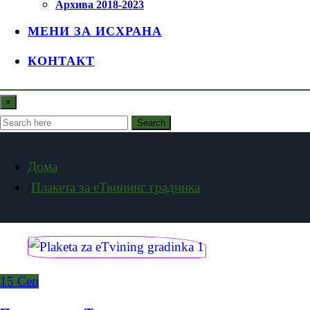
Архива 2018-2023
МЕНИ ЗА ИСХРАНА
КОНТАКТ
×
Search
Дома
Плакета за еТвининг градинка
15
Сеп