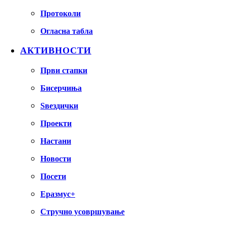
Протоколи
Огласна табла
АКТИВНОСТИ
Први стапки
Бисерчиња
Ѕвездички
Проекти
Настани
Новости
Посети
Еразмус+
Стручно усовршување