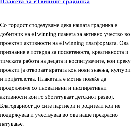
Плакета за еТвининг градинка
Со гордост споделуваме дека нашата градинка е
добитник на еTwinning плакета за активно учество во
проектни активности на еTwinning платформата. Ова
признание е потврда за посветеноста, креативноста и
тимската работа на децата и воспитувачите, кои преку
проекти ја отвораат вратата кон нови знаења, култури
и пријателства. Плакетата е мотив повеќе да
продолжиме со иновативни и инспиративни
активности кои го збогатуваат детскиот развој.
Благодарност до сите партнери и родители кои не
поддржуваа и учествуваа во ова наше прекрасно
патување.