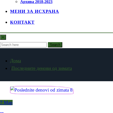
Архива 2018-2023
МЕНИ ЗА ИСХРАНА
КОНТАКТ
×
Search
Дома
Последните денови од зимата
7
Мар