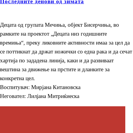
Последните денови од зимата
Децата од групата Мечиња, објект Бисерчиња, во
рамките на проектот „Децата низ годишните
времиња“, преку ликовните активности имаа за цел да
се поттикнат да држат ножички со една рака и да сечат
хартија по зададена линија, каки и да развиваат
вештина за движење на прстите и дланките за
конкретна цел.
Воспитувач: Мирјана Китановска
Неговател: Лилјана Митриќиеска