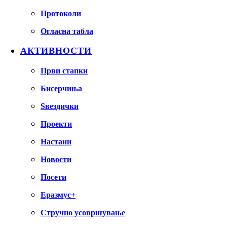
Протоколи
Огласна табла
АКТИВНОСТИ
Први стапки
Бисерчиња
Ѕвездички
Проекти
Настани
Новости
Посети
Еразмус+
Стручно усовршување