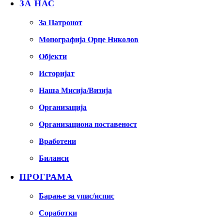
ЗА НАС
За Патронот
Монографија Орце Николов
Објекти
Историјат
Наша Мисија/Визија
Организација
Организациона поставеност
Вработени
Биланси
ПРОГРАМА
Барање за упис/испис
Соработки