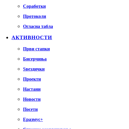
Соработки
Протоколи
Огласна табла
АКТИВНОСТИ
Први стапки
Бисерчиња
Ѕвездички
Проекти
Настани
Новости
Посети
Еразмус+