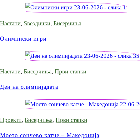
Настани
,
Ѕвездички
,
Бисерчиња
Олимписки игри
Настани
,
Бисерчиња
,
Први стапки
Ден на олимпијадата
Проекти
,
Бисерчиња
,
Први стапки
Моето сончево катче – Македонија