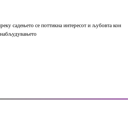
преку садењето се поттикна интересот и љубовта кон
а набљудувањето