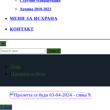
Стручно усовршување
Архива 2018-2023
МЕНИ ЗА ИСХРАНА
КОНТАКТ
×
Search
Дома
Пролетта се буди
3
Апр