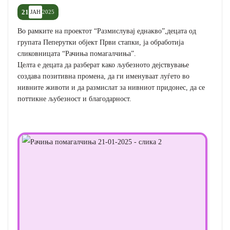
21
ЈАН
2025
Во рамките на проектот “Размислувај еднакво”,децата од
групата Пеперутки објект Први стапки, ја обработија
сликовницата “Рачиња помагалчиња”.
Целта е децата да разберат како љубезното дејствување
создава позитивна промена, да ги именуваат луѓето во
нивните животи и да размислат за нивниот придонес, да се
поттикне љубезност и благодарност.