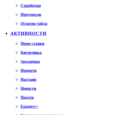
Соработки
Протоколи
Огласна табла
АКТИВНОСТИ
Први стапки
Бисерчиња
Ѕвездички
Проекти
Настани
Новости
Посети
Еразмус+