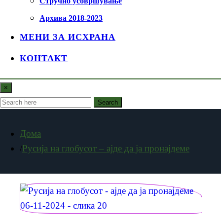
Стручно усовршување
Архива 2018-2023
МЕНИ ЗА ИСХРАНА
КОНТАКТ
×
Search
Дома
Русија на глобусот – ајде да ја пронајдеме