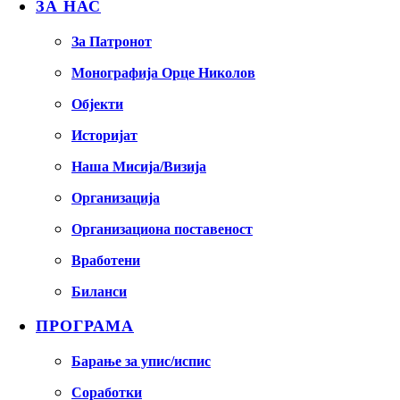
ЗА НАС
За Патронот
Монографија Орце Николов
Објекти
Историјат
Наша Мисија/Визија
Организација
Организациона поставеност
Вработени
Биланси
ПРОГРАМА
Барање за упис/испис
Соработки