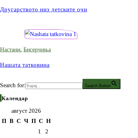
Другарството низ детските очи
Настани
,
Бисерчиња
Нашата татковина
Search for:
Search Button
Календар
август 2026
П
В
С
Ч
П
С
Н
1
2