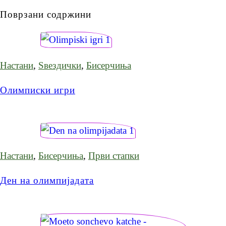
Поврзани содржини
Настани
,
Ѕвездички
,
Бисерчиња
Олимписки игри
Настани
,
Бисерчиња
,
Први стапки
Ден на олимпијадата