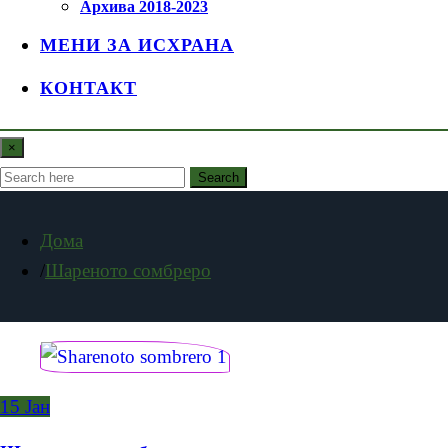
Архива 2018-2023
МЕНИ ЗА ИСХРАНА
КОНТАКТ
×
Search
Дома
Шареното сомбреро
15
Јан