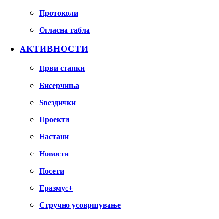
Протоколи
Огласна табла
АКТИВНОСТИ
Први стапки
Бисерчиња
Ѕвездички
Проекти
Настани
Новости
Посети
Еразмус+
Стручно усовршување