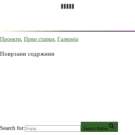
Проекти
,
Први стапки
,
Галерија
Поврзани содржини
Search for:
Search Button