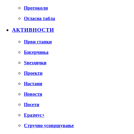
Протоколи
Огласна табла
АКТИВНОСТИ
Први стапки
Бисерчиња
Ѕвездички
Проекти
Настани
Новости
Посети
Еразмус+
Стручно усовршување