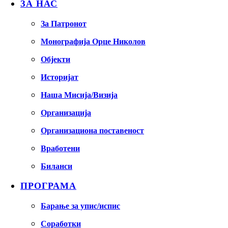
ЗА НАС
За Патронот
Монографија Орце Николов
Објекти
Историјат
Наша Мисија/Визија
Организација
Организациона поставеност
Вработени
Биланси
ПРОГРАМА
Барање за упис/испис
Соработки