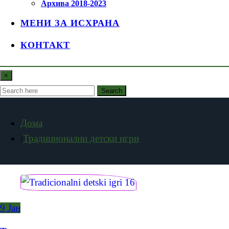
Архива 2018-2023
МЕНИ ЗА ИСХРАНА
КОНТАКТ
×
Search
Дома
Традиционални детски игри
9
Јан