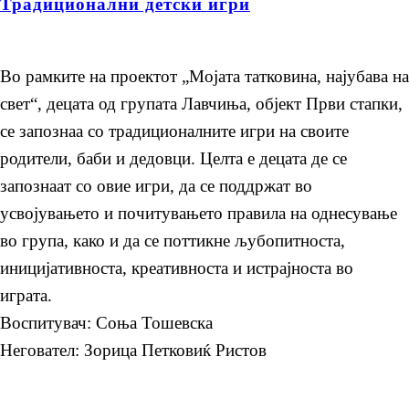
Традиционални детски игри
Во рамките на проектот „Мојата татковина, најубава на
свет“, децата од групата Лавчиња, објект Први стапки,
се запознаа со традиционалните игри на своите
родители, баби и дедовци. Целта е децата де се
запознаат со овие игри, да се поддржат во
усвојувањето и почитувањето правила на однесување
во група, како и да се поттикне љубопитноста,
иницијативноста, креативноста и истрајноста во
играта.
Воспитувач: Соња Тошевска
Неговател: Зорица Петковиќ Ристов