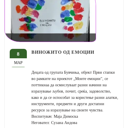
ВИНОЖИТО ОД ЕМОЦИИ
8
МАР
Децата од групата Бувчиња, објект Први стапки
во рамките на проектот „Моите емоции“, се
поттикнаа да осмислуваат разни начини на
изразување љубов, почит, среќа, задоволство,
како и да се оспособат за користење разни алатки,
инструменти, предмети и други достапни
ресурси за изразување на своите чувства.
Воспитувач: Маја Димоска
Неговател: Сузана Андова