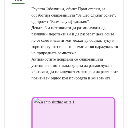
Групата Јаболчиња, објект Први стапки, ја
обработија сликовницата “За што служат осите”,
од проект “Размислувај еднакво”.
Децата беа поттикнати да размислуваат од
различни перспективи и да разберат дека осите
не се само инсекти кои можат да боцнат, туку и
корисни суштества што помагаат во одржувањето
на природната рамнотежа.
Активностите поврзани со сликовницата
успешно ги поттикнаа децата да размислуваат
критички, да покажуваат емпатија и да развиваат
позитивен однос кон природата и животните.