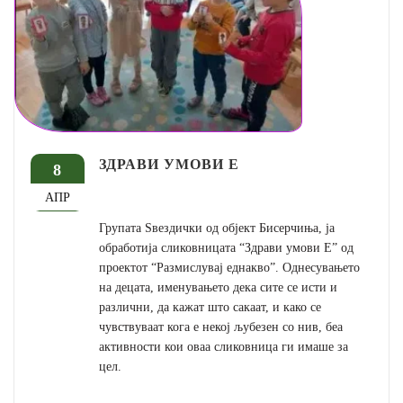
ЗДРАВИ УМОВИ Е
8
АПР
Групата Ѕвездички од објект Бисерчиња, ја
обработија сликовницата “Здрави умови Е” од
проектот “Размислувај еднакво”. Однесувањето
на децата, именувањето дека сите се исти и
различни, да кажат што сакаат, и како се
чувствуваат кога е некој љубезен со нив, беа
активности кои оваа сликовница ги имаше за
цел.