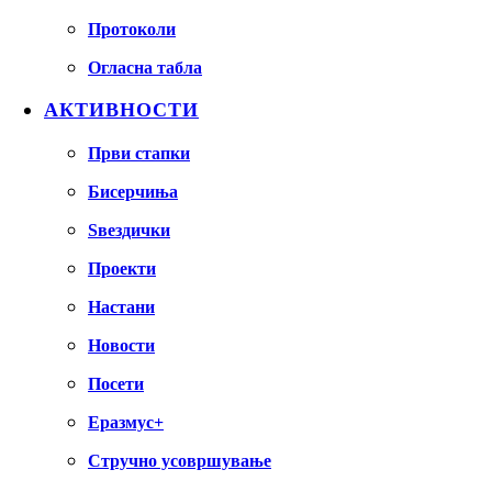
Протоколи
Огласна табла
АКТИВНОСТИ
Први стапки
Бисерчиња
Ѕвездички
Проекти
Настани
Новости
Посети
Еразмус+
Стручно усовршување