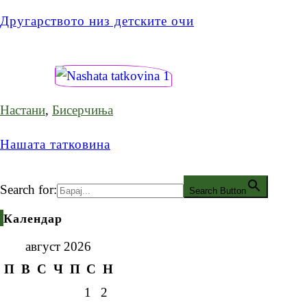
Другарството низ детските очи
Настани
,
Бисерчиња
Нашата татковина
Search for:
Search Button
Календар
август 2026
П
В
С
Ч
П
С
Н
1
2