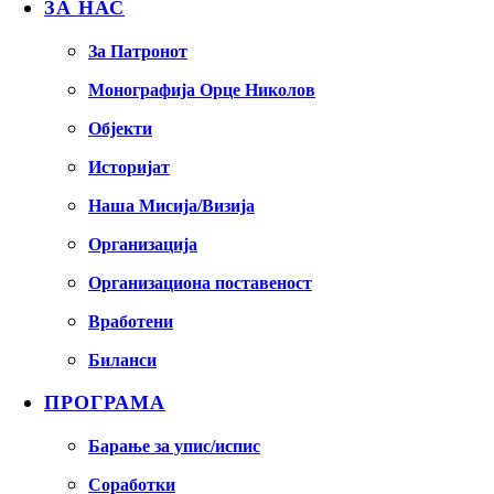
ЗА НАС
За Патронот
Монографија Орце Николов
Објекти
Историјат
Наша Мисија/Визија
Организација
Организациона поставеност
Вработени
Биланси
ПРОГРАМА
Барање за упис/испис
Соработки