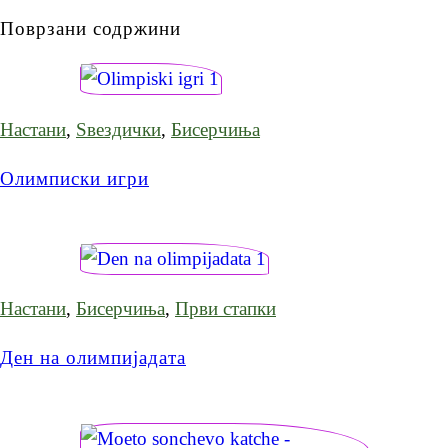
Поврзани содржини
Настани
,
Ѕвездички
,
Бисерчиња
Олимписки игри
Настани
,
Бисерчиња
,
Први стапки
Ден на олимпијадата