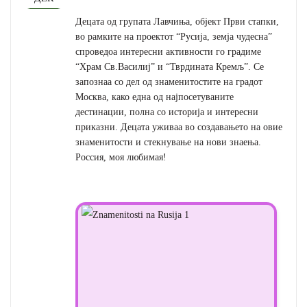
Децата од групата Лавчиња, објект Први стапки,
во рамките на проектот “Русија, земја чудесна”
спроведоа интересни активности го градиме
“Храм Св.Василиј” и “Тврдината Кремљ”. Се
запознаа со дел од знаменитостите на градот
Москва, како една од најпосетуваните
дестинации, полна со историја и интересни
приказни. Децата уживаа во создавањето на овие
знаменитости и стекнување на нови знаења.
Россия, моя любимая!