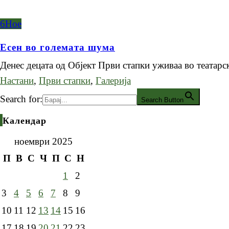
6
Ное
Есен во големата шума
Денес децата од Објект Први стапки уживаа во театарс
Настани
,
Први стапки
,
Галерија
Search for:
Search Button
Календар
ноември 2025
П
В
С
Ч
П
С
Н
1
2
3
4
5
6
7
8
9
10
11
12
13
14
15
16
17
18
19
20
21
22
23