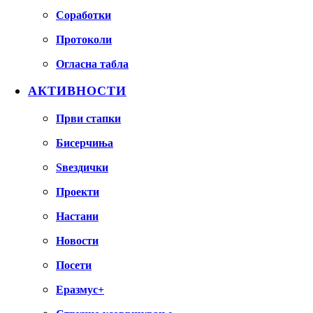
Соработки
Протоколи
Огласна табла
АКТИВНОСТИ
Први стапки
Бисерчиња
Ѕвездички
Проекти
Настани
Новости
Посети
Еразмус+