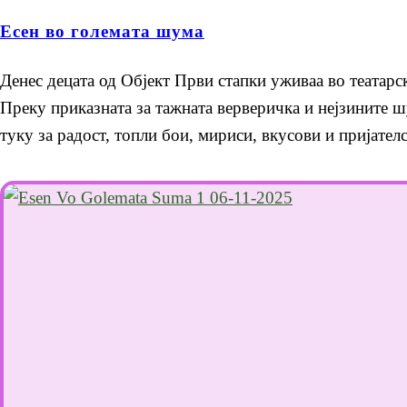
Есен во големата шума
Денес децата од Објект Први стапки уживаа во театарск
Преку приказната за тажната верверичка и нејзините шу
туку за радост, топли бои, мириси, вкусови и пријателс