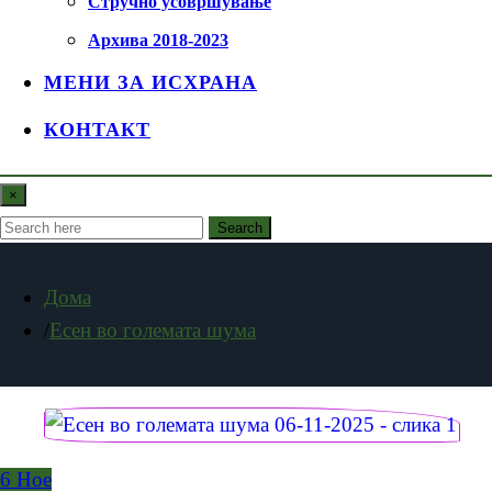
Стручно усовршување
Архива 2018-2023
МЕНИ ЗА ИСХРАНА
КОНТАКТ
×
Search
Дома
Есен во големата шума
6
Ное