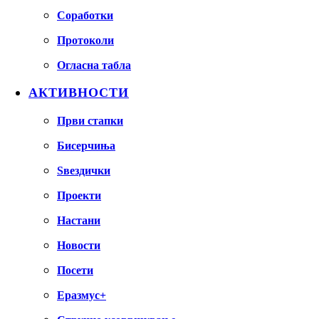
Соработки
Протоколи
Огласна табла
АКТИВНОСТИ
Први стапки
Бисерчиња
Ѕвездички
Проекти
Настани
Новости
Посети
Еразмус+