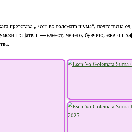
ата претстава „Есен во големата шума“, подготвена од 
мски пријатели — еленот, мечето, бувчето, ежето и заја
тва.