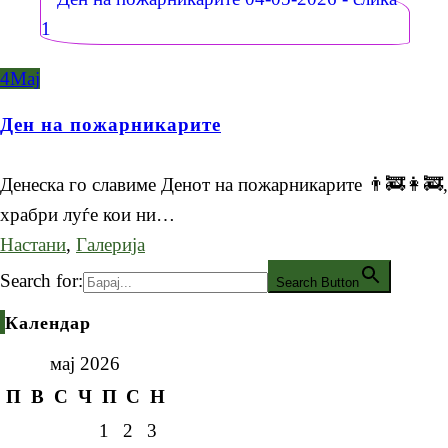
4
Мај
Ден на пожарникарите
Денеска го славиме Денот на пожарникарите 👨‍🚒👩‍🚒,
храбри луѓе кои ни…
Настани
,
Галерија
Search for:
Search Button
Календар
мај 2026
П
В
С
Ч
П
С
Н
1
2
3