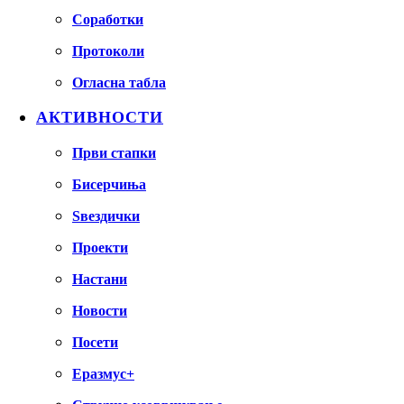
Соработки
Протоколи
Огласна табла
АКТИВНОСТИ
Први стапки
Бисерчиња
Ѕвездички
Проекти
Настани
Новости
Посети
Еразмус+