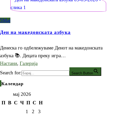
5
Мај
Ден на македонската азбука
Денеска го одбележуваме Денот на македонската
азбука 📚. Децата преку игра…
Настани
,
Галерија
Search for:
Search Button
Календар
мај 2026
П
В
С
Ч
П
С
Н
1
2
3