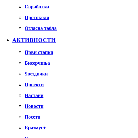
Соработки
Протоколи
Огласна табла
АКТИВНОСТИ
Први стапки
Бисерчиња
Ѕвездички
Проекти
Настани
Новости
Посети
Еразмус+