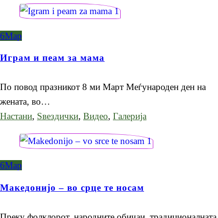
6
Мар
Играм и пеам за мама
По повод празникот 8 ми Март Меѓународен ден на
жената, во…
Настани
,
Ѕвездички
,
Видео
,
Галерија
6
Мар
Македонијо – во срце те носам
Преку фолклорот, народните обичаи, традиционалната