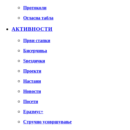
Протоколи
Огласна табла
АКТИВНОСТИ
Први стапки
Бисерчиња
Ѕвездички
Проекти
Настани
Новости
Посети
Еразмус+
Стручно усовршување