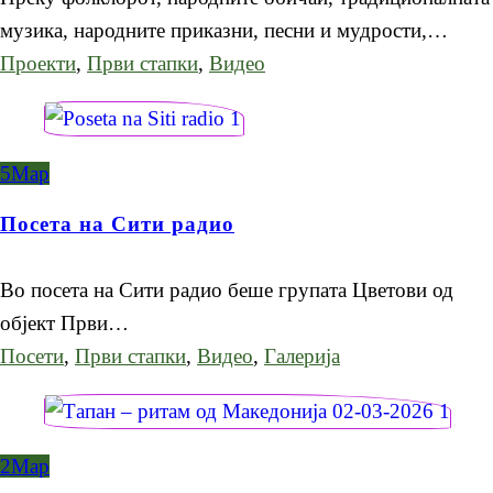
музика, народните приказни, песни и мудрости,…
Проекти
,
Први стапки
,
Видео
5
Мар
Посета на Сити радио
Во посета на Сити радио беше групата Цветови од
објект Први…
Посети
,
Први стапки
,
Видео
,
Галерија
2
Мар