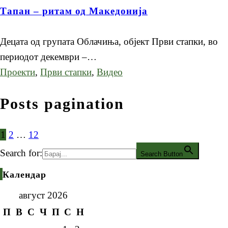
Тапан – ритам од Македонија
Децата од групата Облачиња, објект Први стапки, во
периодот декември –…
Проекти
,
Први стапки
,
Видео
Posts pagination
1
2
…
12
Search for:
Search Button
Календар
август 2026
П
В
С
Ч
П
С
Н