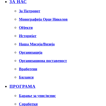
ЗА НАС
За Патронот
Монографија Орце Николов
Објекти
Историјат
Наша Мисија/Визија
Организација
Организациона поставеност
Вработени
Биланси
ПРОГРАМА
Барање за упис/испис
Соработки