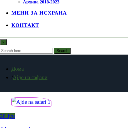
Архива 2018-2023
МЕНИ ЗА ИСХРАНА
КОНТАКТ
×
Search
Дома
Aјде на сафари
28
Јун