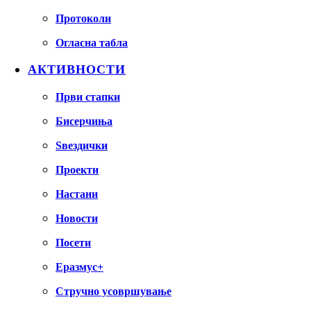
Протоколи
Огласна табла
АКТИВНОСТИ
Први стапки
Бисерчиња
Ѕвездички
Проекти
Настани
Новости
Посети
Еразмус+
Стручно усовршување