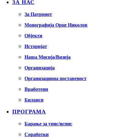
ЗА НАС
За Патронот
Монографија Орце Николов
Објекти
Историјат
Наша Мисија/Визија
Организација
Организациона поставеност
Вработени
Биланси
ПРОГРАМА
Барање за упис/испис
Соработки