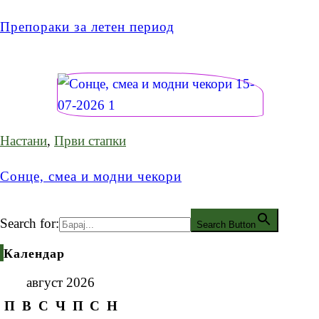
Препораки за летен период
Настани
,
Први стапки
Сонце, смеа и модни чекори
Search for:
Search Button
Календар
август 2026
П
В
С
Ч
П
С
Н