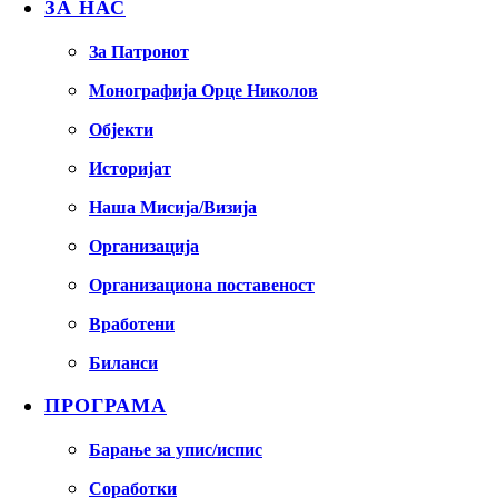
ЗА НАС
За Патронот
Монографија Орце Николов
Објекти
Историјат
Наша Мисија/Визија
Организација
Организациона поставеност
Вработени
Биланси
ПРОГРАМА
Барање за упис/испис
Соработки