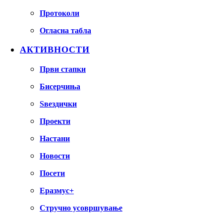
Протоколи
Огласна табла
АКТИВНОСТИ
Први стапки
Бисерчиња
Ѕвездички
Проекти
Настани
Новости
Посети
Еразмус+
Стручно усовршување