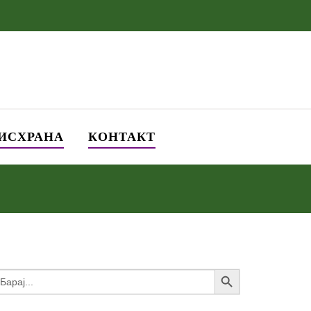
 ИСХРАНА
КОНТАКТ
Search Button
earch
or: