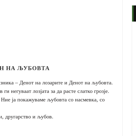
ЕН НА ЉУБОВТА
зника – Денот на лозарите и Денот на љубовта.
ги негуваат лозјата за да расте слатко грозје.
 Ние ја покажуваме љубовта со насмевка, со
и, другарство и љубов.