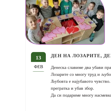
ДЕН НА ЛОЗАРИТЕ, Д
13
ФЕВ
Денеска славиме два убави пра
Лозарите со многу труд и љубов 
Љубовта е најубавото чувство.
прегратка и убав збор.
Да си подариме многу насмевк