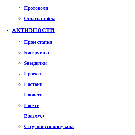
Протоколи
Огласна табла
АКТИВНОСТИ
Први стапки
Бисерчиња
Ѕвездички
Проекти
Настани
Новости
Посети
Еразмус+
Стручно усовршување