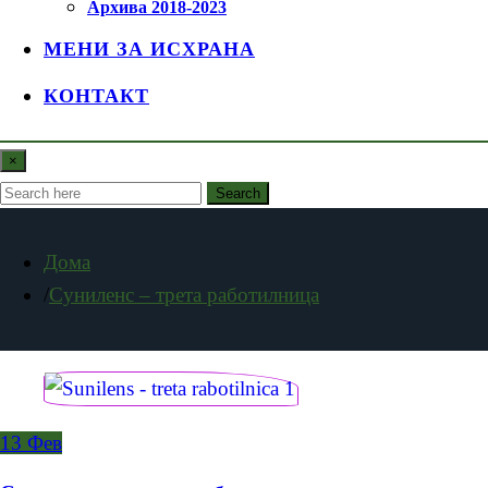
Архива 2018-2023
МЕНИ ЗА ИСХРАНА
КОНТАКТ
×
Search
Дома
Суниленс – трета работилница
13
Фев