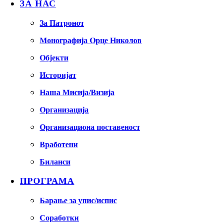
ЗА НАС
За Патронот
Монографија Орце Николов
Објекти
Историјат
Наша Мисија/Визија
Организација
Организациона поставеност
Вработени
Биланси
ПРОГРАМА
Барање за упис/испис
Соработки