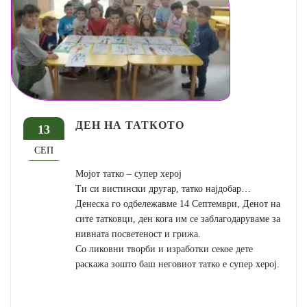
ДЕН НА ТАТКОТО
13
СЕП
Мојот татко – супер херој
Ти си вистински другар, татко најдобар…
Денеска го одбележавме 14 Септември, Денот на
сите татковци, ден кога им се заблагодаруваме за
нивната посветеност и грижа.
Со ликовни творби и изработки секое дете
раскажа зошто баш неговиот татко е супер херој.