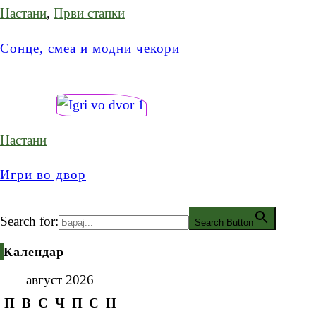
Настани
,
Први стапки
Сонце, смеа и модни чекори
Настани
Игри во двор
Search for:
Search Button
Календар
август 2026
П
В
С
Ч
П
С
Н