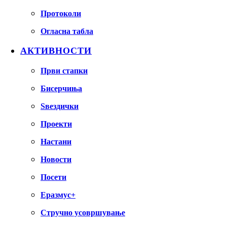
Протоколи
Огласна табла
АКТИВНОСТИ
Први стапки
Бисерчиња
Ѕвездички
Проекти
Настани
Новости
Посети
Еразмус+
Стручно усовршување