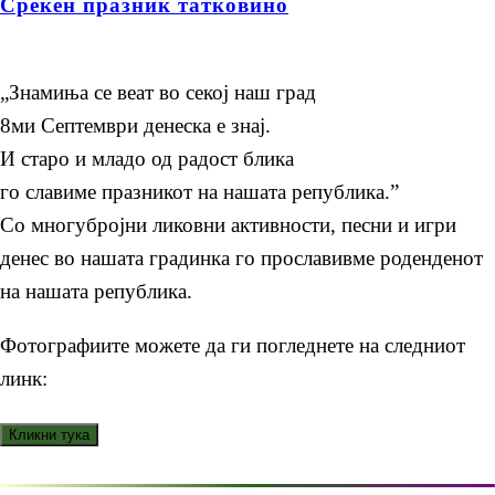
Среќен празник татковино
„Знамиња се веат во секој наш град
8ми Септември денеска е знај.
И старо и младо од радост блика
го славиме празникот на нашата република.”
Со многубројни ликовни активности, песни и игри
денес во нашата градинка го прославивме роденденот
на нашата република.
Фотографиите можете да ги погледнете на следниот
линк: