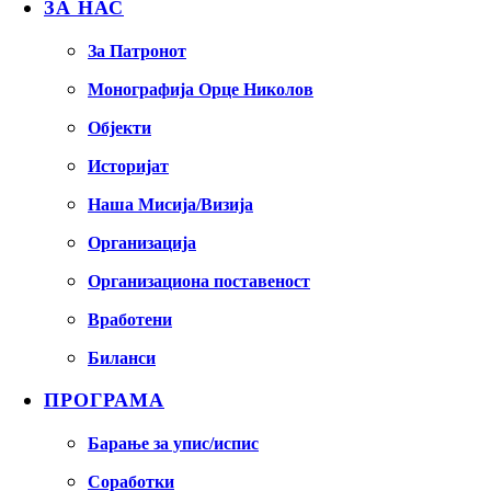
ЗА НАС
За Патронот
Монографија Орце Николов
Објекти
Историјат
Наша Мисија/Визија
Организација
Организациона поставеност
Вработени
Биланси
ПРОГРАМА
Барање за упис/испис
Соработки