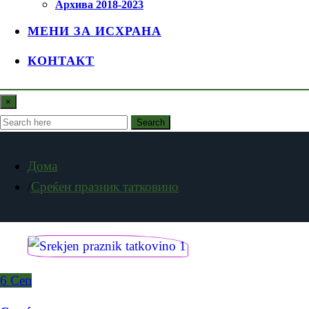
Архива 2018-2023
МЕНИ ЗА ИСХРАНА
КОНТАКТ
×
Search
Дома
Среќен празник татковино
6
Сеп