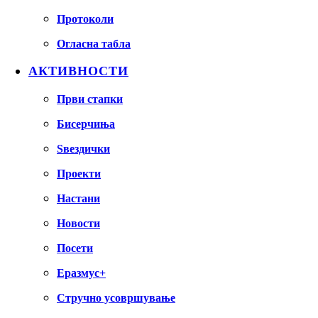
Протоколи
Огласна табла
АКТИВНОСТИ
Први стапки
Бисерчиња
Ѕвездички
Проекти
Настани
Новости
Посети
Еразмус+
Стручно усовршување