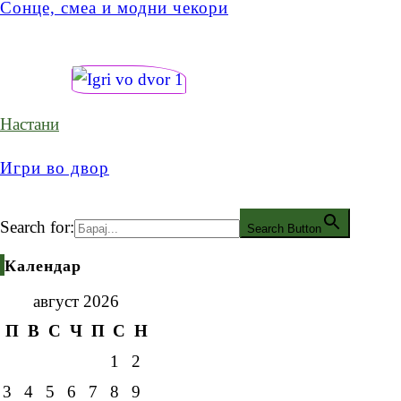
Сонце, смеа и модни чекори
Настани
Игри во двор
Search for:
Search Button
Календар
август 2026
П
В
С
Ч
П
С
Н
1
2
3
4
5
6
7
8
9