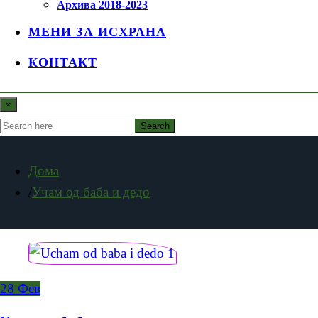
Архива 2018-2023
МЕНИ ЗА ИСХРАНА
КОНТАКТ
×
Search
Дома
Учам од баба и дедо
28
Фев