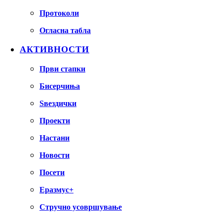
Протоколи
Огласна табла
АКТИВНОСТИ
Први стапки
Бисерчиња
Ѕвездички
Проекти
Настани
Новости
Посети
Еразмус+
Стручно усовршување