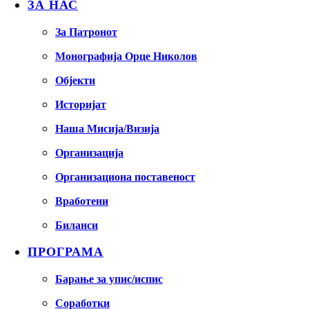
ЗА НАС
За Патронот
Монографија Орце Николов
Објекти
Историјат
Наша Мисија/Визија
Организација
Организациона поставеност
Вработени
Биланси
ПРОГРАМА
Барање за упис/испис
Соработки