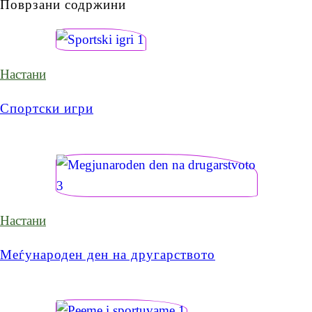
Поврзани содржини
Настани
Спортски игри
Настани
Меѓународен ден на другарството