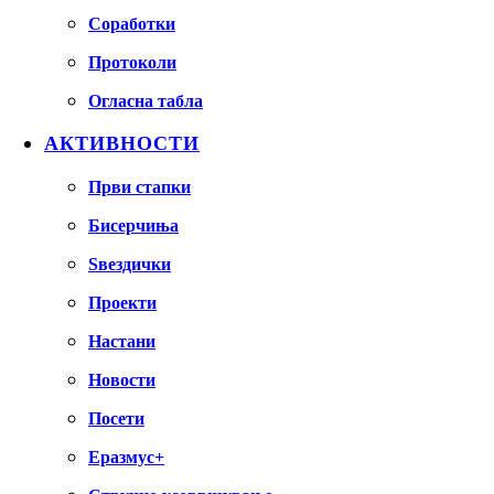
Соработки
Протоколи
Огласна табла
АКТИВНОСТИ
Први стапки
Бисерчиња
Ѕвездички
Проекти
Настани
Новости
Посети
Еразмус+