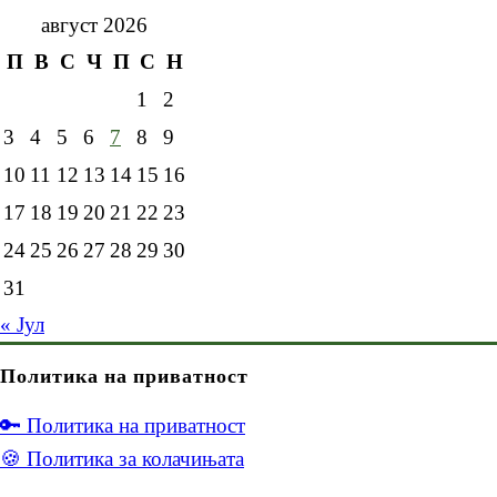
август 2026
П
В
С
Ч
П
С
Н
1
2
3
4
5
6
7
8
9
10
11
12
13
14
15
16
17
18
19
20
21
22
23
24
25
26
27
28
29
30
31
« Јул
Политика на приватност
🔑 Политика на приватност
🍪 Политика за колачињата