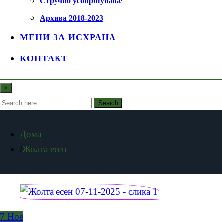
Стручно усовршување
Архива 2018-2023
МЕНИ ЗА ИСХРАНА
КОНТАКТ
×
Search
Дома
Жолта есен
7
Ное