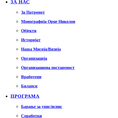
ЗА НАС
За Патронот
Монографија Орце Николов
Објекти
Историјат
Наша Мисија/Визија
Организација
Организациона поставеност
Вработени
Биланси
ПРОГРАМА
Барање за упис/испис
Соработки