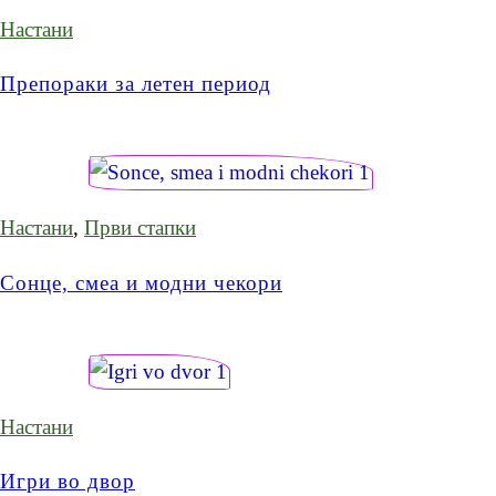
Настани
Препораки за летен период
Настани
,
Први стапки
Сонце, смеа и модни чекори
Настани
Игри во двор