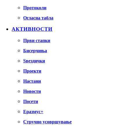
Протоколи
Огласна табла
АКТИВНОСТИ
Први стапки
Бисерчиња
Ѕвездички
Проекти
Настани
Новости
Посети
Еразмус+
Стручно усовршување