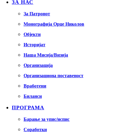
ЗА НАС
За Патронот
Монографија Орце Николов
Објекти
Историјат
Наша Мисија/Визија
Организација
Организациона поставеност
Вработени
Биланси
ПРОГРАМА
Барање за упис/испис
Соработки