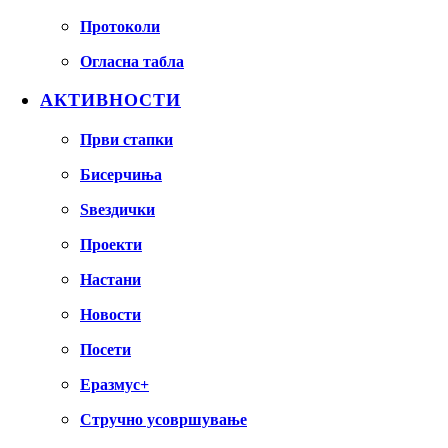
Протоколи
Огласна табла
АКТИВНОСТИ
Први стапки
Бисерчиња
Ѕвездички
Проекти
Настани
Новости
Посети
Еразмус+
Стручно усовршување