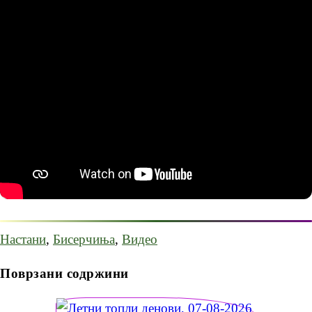
Настани
,
Бисерчиња
,
Видео
Поврзани содржини