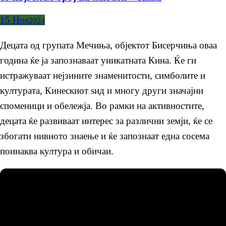
15
Ное
2024
Децата од групата Мечиња, објектот Бисерчиња оваа
година ќе ја запознаваат уникатната Кина. Ќе ги
истражуваат нејзините знаменитости, симболите и
културата, Кинескиот ѕид и многу други значајни
споменици и обележја. Во рамки на активностите,
децата ќе развиваат интерес за различни земји, ќе се
збогати нивното знаење и ќе запознаат една сосема
поинаква култура и обичаи.