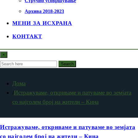
Стручно усовршување
Архива 2018-2023
МЕНИ ЗА ИСХРАНА
КОНТАКТ
×
Search
Дома
Истражуваме, откриваме и патуваме во земјата
со најголем број на жители – Кина
Истражуваме, откриваме и патуваме во земјата
со најголем број на жители – Кина