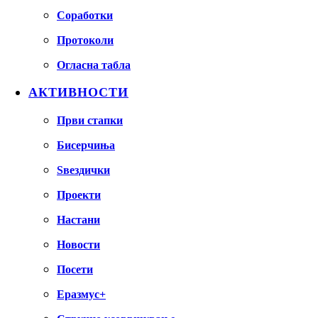
Соработки
Протоколи
Огласна табла
АКТИВНОСТИ
Први стапки
Бисерчиња
Ѕвездички
Проекти
Настани
Новости
Посети
Еразмус+