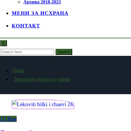
Архива 2018-2023
МЕНИ ЗА ИСХРАНА
КОНТАКТ
×
Search
Дома
Лековити билки и чаеви
15
Ное