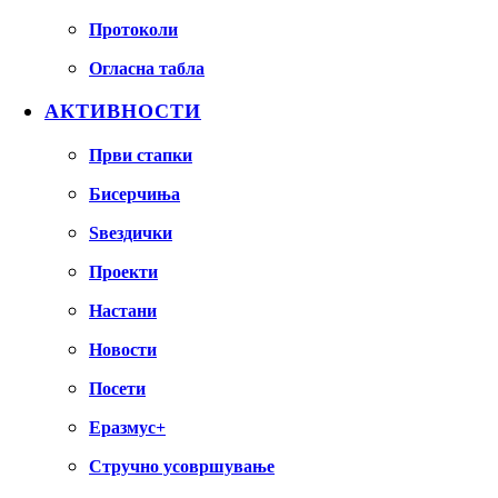
Протоколи
Огласна табла
АКТИВНОСТИ
Први стапки
Бисерчиња
Ѕвездички
Проекти
Настани
Новости
Посети
Еразмус+
Стручно усовршување