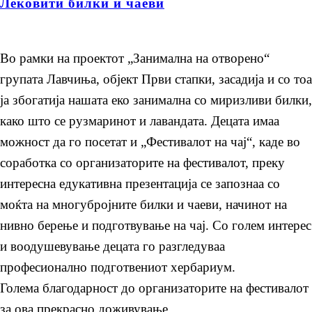
Лековити билки и чаеви
Во рамки на проектот „Занимална на отворено“
групата Лавчиња, објект Први стапки, засадија и со тоа
ја збогатија нашата еко занимална со миризливи билки,
како што се рузмаринот и лавандата. Децата имаа
можност да го посетат и „Фестивалот на чај“, каде во
соработка со организаторите на фестивалот, преку
интересна едукативна презентација се запознаа со
моќта на многубројните билки и чаеви, начинот на
нивно берење и подготвување на чај. Со голем интерес
и воодушевување децата го разгледуваа
професионално подготвениот хербариум.
Голема благодарност до организаторите на фестивалот
за ова прекрасно доживување.