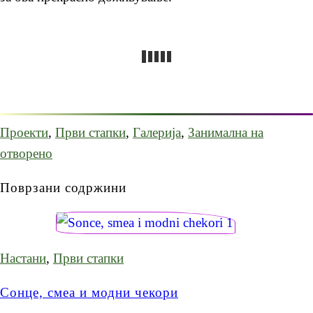
Проекти
,
Први стапки
,
Галерија
,
Занимална на
отворено
Поврзани содржини
Настани
,
Први стапки
Сонце, смеа и модни чекори