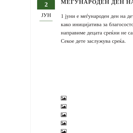
МЕЃУНАРОДЕН ДЕН НА
2
ЈУН
1 јуни е меѓународен ден на де
како иницијатива за благососто
направиме децата среќни не сам
Секое дете заслужува среќа.