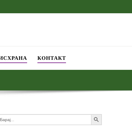
 ИСХРАНА
КОНТАКТ
Search Button
earch
or: