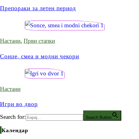
Препораки за летен период
Настани
,
Први стапки
Сонце, смеа и модни чекори
Настани
Игри во двор
Search for:
Search Button
Календар