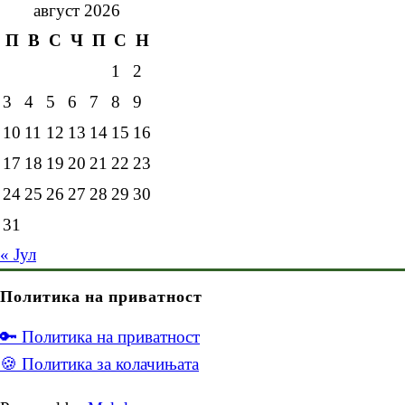
август 2026
П
В
С
Ч
П
С
Н
1
2
3
4
5
6
7
8
9
10
11
12
13
14
15
16
17
18
19
20
21
22
23
24
25
26
27
28
29
30
31
« Јул
Политика на приватност
🔑 Политика на приватност
🍪 Политика за колачињата