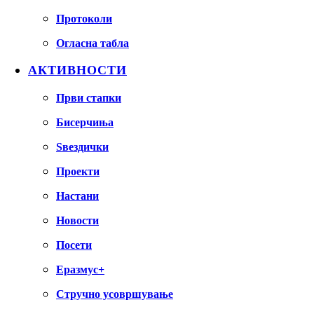
Протоколи
Огласна табла
АКТИВНОСТИ
Први стапки
Бисерчиња
Ѕвездички
Проекти
Настани
Новости
Посети
Еразмус+
Стручно усовршување