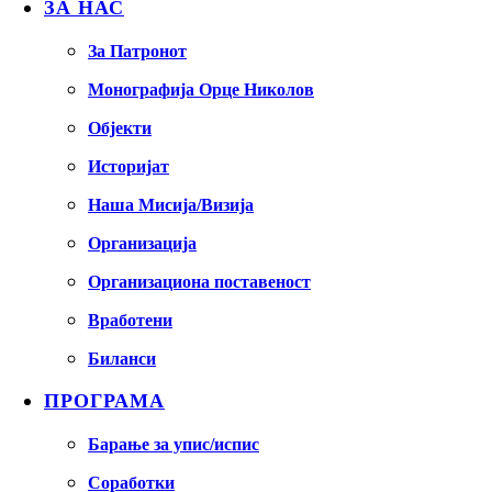
ЗА НАС
За Патронот
Монографија Орце Николов
Објекти
Историјат
Наша Мисија/Визија
Организација
Организациона поставеност
Вработени
Биланси
ПРОГРАМА
Барање за упис/испис
Соработки