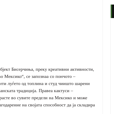
објект Бисерчиња, преку креативни активности,
о Мексико“, се запознаа со пончото –
ити луѓето од топлина и студ чиишто шарени
канската традиција. Правеа кактуси –
расте во сувите предели на Мексико и може
агодарение на својата способност да ја складира