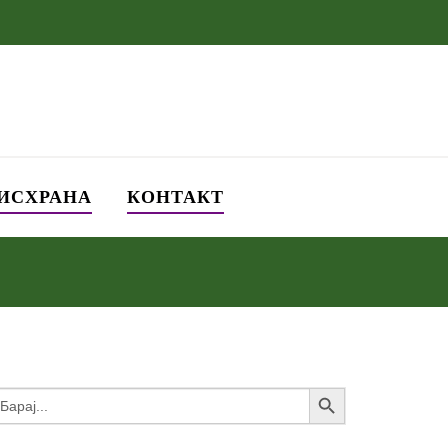
 ИСХРАНА
КОНТАКТ
Search Button
earch
or: