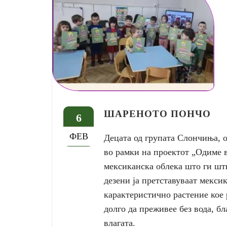
ШАРЕНОТО ПОНЧО
6
ФЕВ
Децата од групата Слончиња, 
во рамки на проектот „Одиме в
мексиканска облека што ги шт
дезени ја претставуваат мекси
карактеристично растение кое 
долго да преживее без вода, бл
влагата.