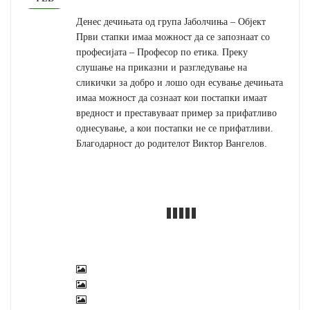
Денес дечињата од група Јаболчиња – Објект
Први стапки имаа можност да се запознаат со
професијата – Професор по етика. Преку
слушање на приказни и разгледување на
сликички за добро и лошо одн есување дечињата
имаа можност да сознаат кои постапки имаат
вредност и преставуваат пример за прифатливо
однесување, а кои постапки не се прифатливи.
Благодарност до родителот Виктор Вангелов.