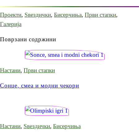
Проекти
,
Ѕвездички
,
Бисерчиња
,
Први стапки
,
Галерија
Поврзани содржини
Настани
,
Први стапки
Сонце, смеа и модни чекори
Настани
,
Ѕвездички
,
Бисерчиња