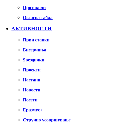
Протоколи
Огласна табла
АКТИВНОСТИ
Први стапки
Бисерчиња
Ѕвездички
Проекти
Настани
Новости
Посети
Еразмус+
Стручно усовршување