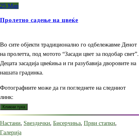
25
Мар
Пролетно садење на цвеќе
Во сите објекти традиционално го одбележавме Денот
на пролетта, под мотото “Засади цвет за подобар свет”.
Децата засадија цвеќиња и ги разубавија дворовите на
нашата градинка.
Фотографиите може да ги погледнете на следниот
линк:
Настани
,
Ѕвездички
,
Бисерчиња
,
Први стапки
,
Галерија