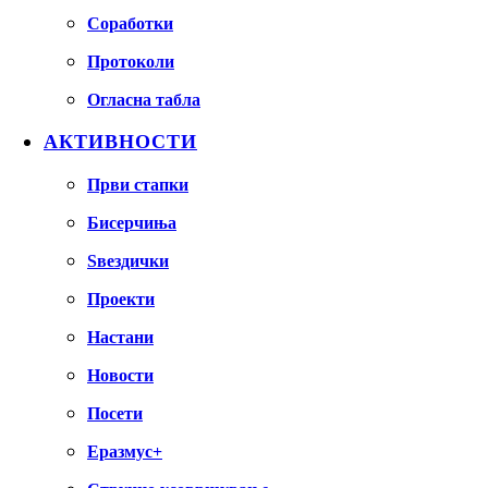
Соработки
Протоколи
Огласна табла
АКТИВНОСТИ
Први стапки
Бисерчиња
Ѕвездички
Проекти
Настани
Новости
Посети
Еразмус+