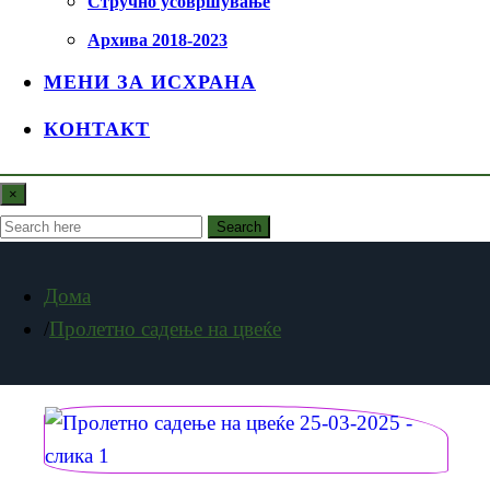
Стручно усовршување
Архива 2018-2023
МЕНИ ЗА ИСХРАНА
КОНТАКТ
×
Search
Дома
Пролетно садење на цвеќе