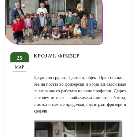
КРОЈАЧ, ФРИЗЕР
25
МАР
Децата од групата Цветови, објект Први стапки,
беа на посета во фризерски и кројачки салон каде
се запознаа со работата на овие професии. Децата
со голем интерес ја набљудуваа нивната работата,
а потоа и самите продолжија да играат фризери и
кројачи.