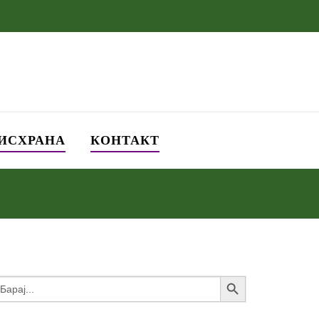
 ИСХРАНА
КОНТАКТ
Search Button
earch
or: