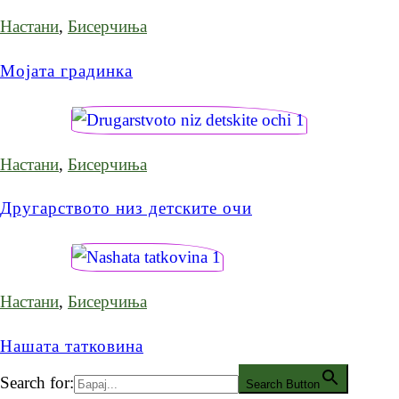
Настани
,
Бисерчиња
Мојата градинка
Настани
,
Бисерчиња
Другарството низ детските очи
Настани
,
Бисерчиња
Нашата татковина
Search for:
Search Button