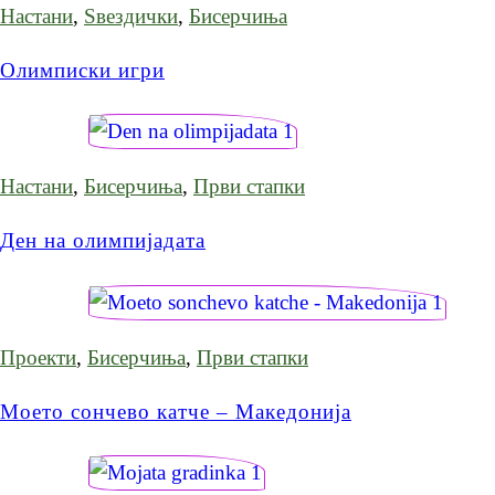
Настани
,
Ѕвездички
,
Бисерчиња
Олимписки игри
Настани
,
Бисерчиња
,
Први стапки
Ден на олимпијадата
Проекти
,
Бисерчиња
,
Први стапки
Моето сончево катче – Македонија