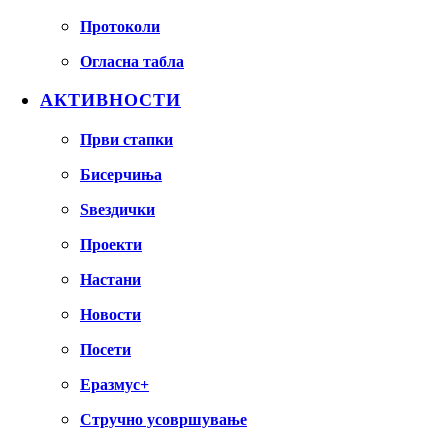
Протоколи
Огласна табла
АКТИВНОСТИ
Први стапки
Бисерчиња
Ѕвездички
Проекти
Настани
Новости
Посети
Еразмус+
Стручно усовршување