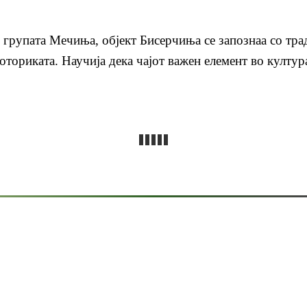
 групата Мечиња, објект Бисерчиња се запознаа со трад
оториката. Научија дека чајот важен елемент во култур