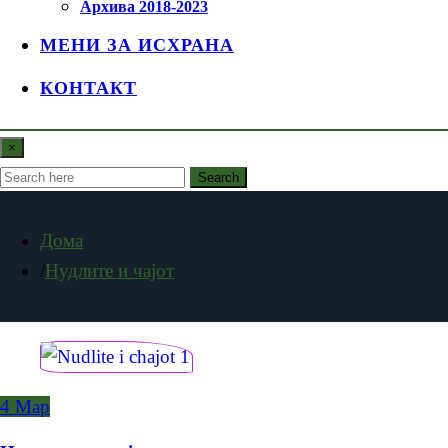
Архива 2018-2023
МЕНИ ЗА ИСХРАНА
КОНТАКТ
×
Search
Дома
Нудлите и чајот
4
Мар