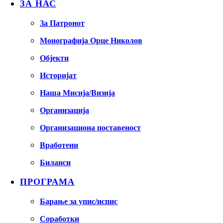
ЗА НАС
За Патронот
Монографија Орце Николов
Објекти
Историјат
Наша Мисија/Визија
Организација
Организациона поставеност
Вработени
Биланси
ПРОГРАМА
Барање за упис/испис
Соработки