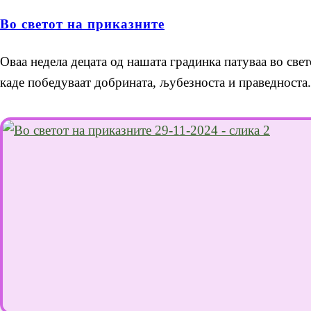
Во светот на приказните
Оваа недела децата од нашата градинка патуваа во свет
каде победуваат добрината, љубезноста и праведноста.