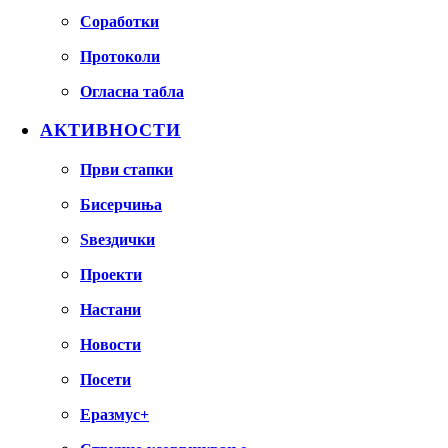
Соработки
Протоколи
Огласна табла
АКТИВНОСТИ
Први стапки
Бисерчиња
Ѕвездички
Проекти
Настани
Новости
Посети
Еразмус+