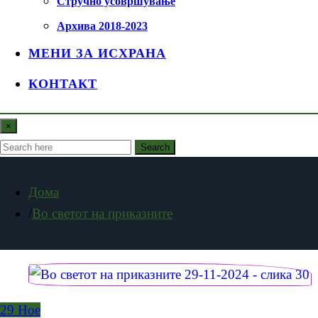
Стручно усовршување
Архива 2018-2023
МЕНИ ЗА ИСХРАНА
КОНТАКТ
×
Search
Дома
Во светот на приказните
29
Ное