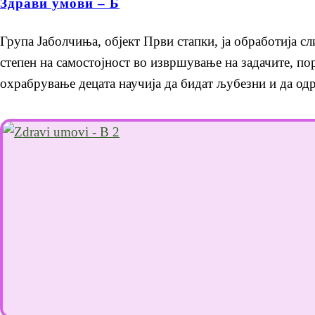
Здрави умови – Б
Група Јаболчиња, објект Први стапки, ја обработија 
степен на самостојност во извршување на задачите, п
охрабрување децата научија да бидат љубезни и да одр