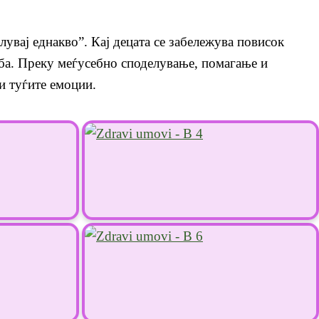
вај еднакво”. Кај децата се забележува повисок
рба. Преку меѓусебно споделување, помагање и
и туѓите емоции.