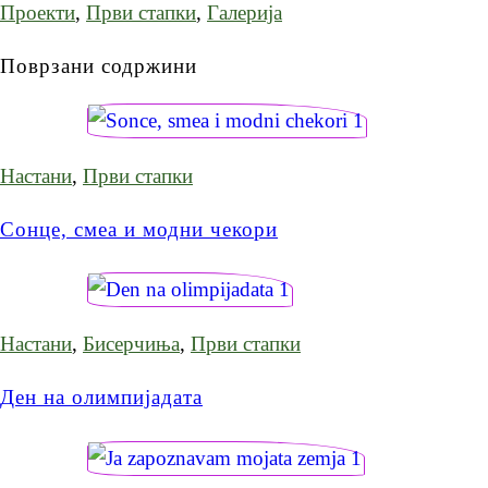
Проекти
,
Први стапки
,
Галерија
Поврзани содржини
Настани
,
Први стапки
Сонце, смеа и модни чекори
Настани
,
Бисерчиња
,
Први стапки
Ден на олимпијадата