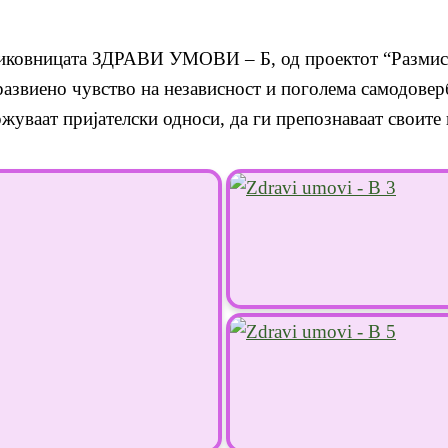
сликовницата ЗДРАВИ УМОВИ – Б, од проектот “Размислу
оразвиено чувство на независност и поголема самодове
жуваат пријателски односи, да ги препознаваат своите 