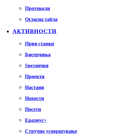
Протоколи
Огласна табла
АКТИВНОСТИ
Први стапки
Бисерчиња
Ѕвездички
Проекти
Настани
Новости
Посети
Еразмус+
Стручно усовршување