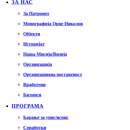
ЗА НАС
За Патронот
Монографија Орце Николов
Објекти
Историјат
Наша Мисија/Визија
Организација
Организациона поставеност
Вработени
Биланси
ПРОГРАМА
Барање за упис/испис
Соработки