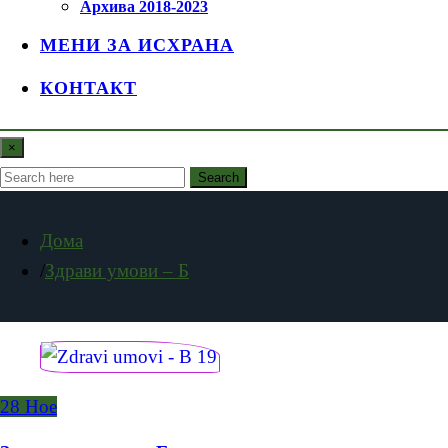
Архива 2018-2023
МЕНИ ЗА ИСХРАНА
КОНТАКТ
×
Search
Дома
Здрави умови – Б
28
Ное