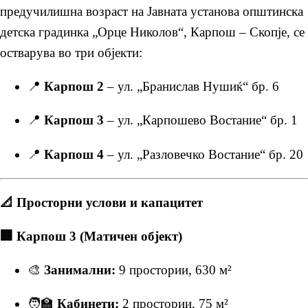
предучилишна возраст на Јавната установа општинска
детска градинка „Орце Николов“, Карпош – Скопје, се
остварува во три објекти:
📍
Карпош 2
– ул. „Бранислав Нушиќ“ бр. 6
📍
Карпош 3
– ул. „Карпошево Востание“ бр. 1
📍
Карпош 4
– ул. „Разловечко Востание“ бр. 20
📐 Просторни услови и капацитет
🏢 Карпош 3 (Матичен објект)
🎨
Занимални:
9 простории, 630 м²
🧑‍🏫
Кабинети:
2 простории, 75 м²