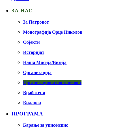
ЗА НАС
За Патронот
Монографија Орце Николов
Објекти
Историјат
Наша Мисија/Визија
Организација
Организациона поставеност
Вработени
Биланси
ПРОГРАМА
Барање за упис/испис