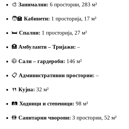
🎨
Занимални:
6 простории, 283 м²
🧑‍🏫
Кабинети:
1 просторија, 17 м²
🛏
Спални:
1 просторија, 27 м²
🏥
Амбуланти – Тријажи:
–
🧥
Сали – гардероби:
146 м²
📋
Административни простории:
–
🍴
Кујна:
32 м²
🛤
Ходници и степеници:
98 м²
🚻
Санитарни чворови:
3 простории, 52 м²