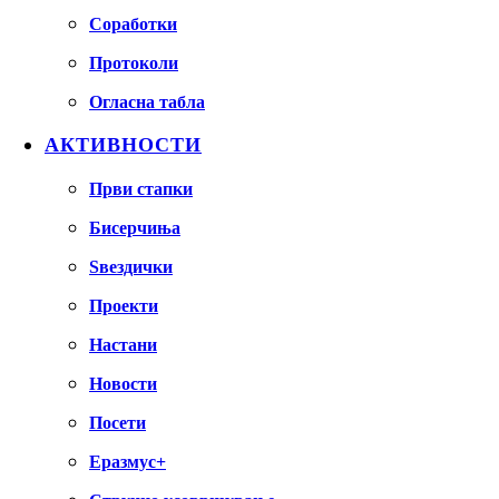
Соработки
Протоколи
Огласна табла
АКТИВНОСТИ
Први стапки
Бисерчиња
Ѕвездички
Проекти
Настани
Новости
Посети
Еразмус+