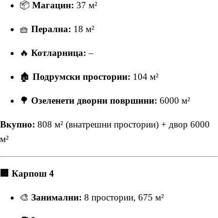
📦
Магацин:
37 м²
🧺
Перална:
18 м²
🔥
Котларница:
–
🏚
Подрумски простории:
104 м²
🌳
Озеленети дворни површини:
6000 м²
Вкупно:
808 м² (внатрешни простории) + двор 6000
м²
🏢 Карпош 4
🎨
Занимални:
8 простории, 675 м²