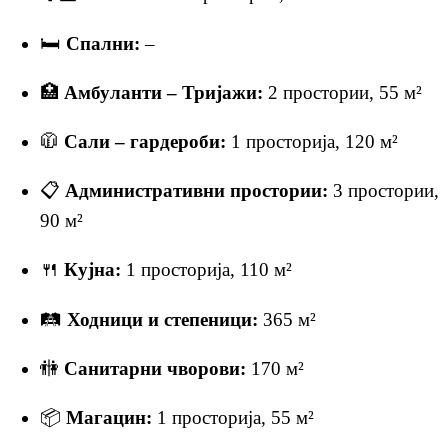
🛏
Спални:
–
🏥
Амбуланти – Тријажи:
2 простории, 55 м²
🧥
Сали – гардероби:
1 просторија, 120 м²
📋
Административни простории:
3 простории,
90 м²
🍴
Кујна:
1 просторија, 110 м²
🛤
Ходници и степеници:
365 м²
🚻
Санитарни чворови:
170 м²
📦
Магацин:
1 просторија, 55 м²