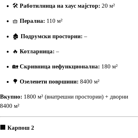
🛠
Работилница на хаус мајстор:
20 м²
🧺
Перална:
110 м²
🏚
Подрумски простории:
–
🔥
Котларница:
–
🏡
Скривница нефункционална:
180 м²
🌳
Озеленети површини:
8400 м²
Вкупно:
1800 м² (внатрешни простории) + дворни
8400 м²
🏢 Карпош 2