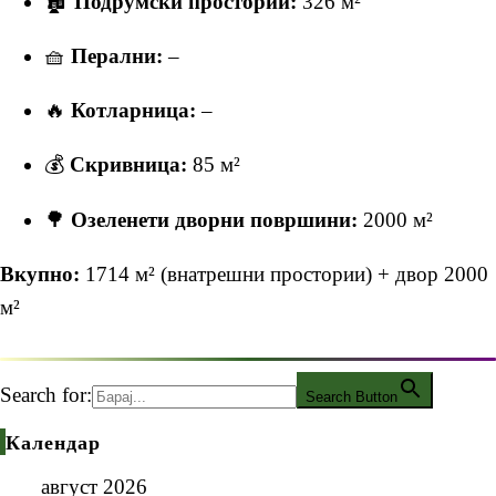
🏚
Подрумски простории:
326 м²
🧺
Перални:
–
🔥
Котларница:
–
💰
Скривница:
85 м²
🌳
Озеленети дворни површини:
2000 м²
Вкупно:
1714 м² (внатрешни простории) + двор 2000
м²
Search for:
Search Button
Календар
август 2026