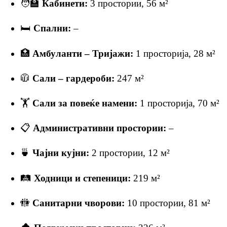
🧑‍🏫
Кабинети:
3 простории, 56 м²
🛏
Спални:
–
🏥
Амбуланти – Тријажи:
1 просторија, 28 м²
🧥
Сали – гардероби:
247 м²
🏋️
Сали за повеќе намени:
1 просторија, 70 м²
📋
Административни простории:
–
🍵
Чајни кујни:
2 простории, 12 м²
🛤
Ходници и степеници:
219 м²
🚻
Санитарни чворови:
10 простории, 81 м²